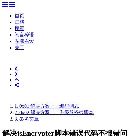
首页
归档
搜索
闲言碎语
左邻右舍
关于
1.
0x01 解决方案一：编码调式
2.
0x02 解决方案二：升级服务端脚本
3.
参考文章
解决jsEncrypter脚本错误代码不报错问