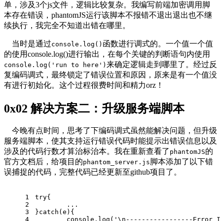
单，涉及3个js文件，逻辑比较复杂。我编写前端加密调用脚
本存在错误，phantomJS运行该脚本不报错不退出退出也不继
续执行，我完全不知道出错在哪里。
当时是通过
函数进行调式的。一个值一个值
console.log()
的使用console.log()进行输出，在每个关键的判断语句内使用
来确定逻辑走到哪里了。经过反
console.log('run to here')
复编码调式，最终锁定了错误位置和原因，原来是有一个值没
有进行初始化。这个过程很费时间和精力orz！
0x02 解决方案二：升级服务端脚本
今晚有点时间，思考了下编码调式虽然能解决问题，但升级
服务端脚本，使其支持运行错误代码时能提示出错误信息以及
涉及的代码行数才算治标治本。我在重新查看了
的
phantomJS
官方文档后，给项目的
脚本添加了以下错
phantom_server.js
误捕捉的代码，完整代码已经更新至github项目了。
1
try
{
2
	...
3
}
catch
(e){
4
console
.log(
'\n-----------------Error I