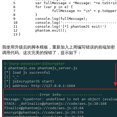
5
var
 fullMessage = 
"Message: "
+e.toStrin
6
for
 (
var
 p 
in
 e) {
7
		fullMessage += 
"\n"
 + p.toUpper
8
	} 
9
console
.log(fullMessage);
10
console
.log(
'--------------------------
11
console
.log(
'[*] phantomJS exit!'
)
12
	phantom.exit();
13
}
我使用升级后的脚本模板，重新加入上周编写错误的前端加密
调用代码。这次完美的报错了，提示如下：