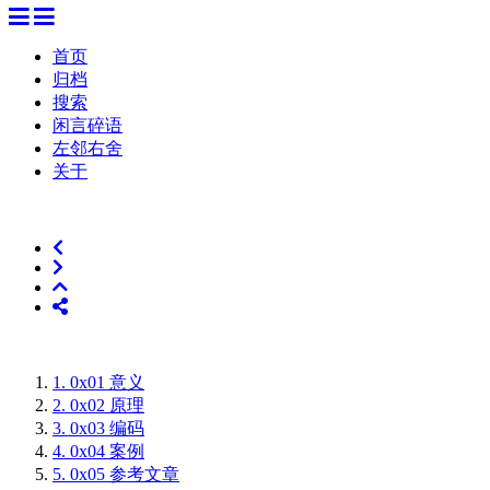
首页
归档
搜索
闲言碎语
左邻右舍
关于
1.
0x01 意义
2.
0x02 原理
3.
0x03 编码
4.
0x04 案例
5.
0x05 参考文章