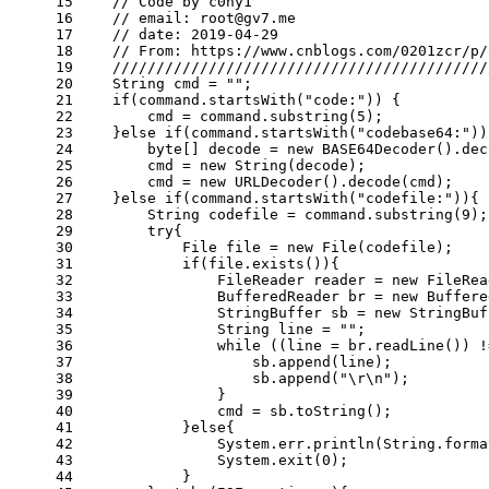
15
// Code by c0ny1
16
// email: 
root@gv7.me
17
// date: 2019-04-29
18
// From: https://www.cnblogs.com/0201zcr/p/
19
///////////////////////////////////////////
20
    String cmd = 
""
;
21
if
(command.startsWith(
"code:"
)) {
22
        cmd = command.substring(
5
);
23
    }
else
if
(command.startsWith(
"codebase64:"
))
24
byte
[] decode = 
new
 BASE64Decoder().dec
25
        cmd = 
new
 String(decode);
26
        cmd = 
new
 URLDecoder().decode(cmd);
27
    }
else
if
(command.startsWith(
"codefile:"
)){
28
        String codefile = command.substring(
9
);
29
try
{
30
            File file = 
new
 File(codefile);
31
if
(file.exists()){
32
                FileReader reader = 
new
 FileRea
33
                BufferedReader br = 
new
 Buffere
34
                StringBuffer sb = 
new
 StringBuf
35
                String line = 
""
;
36
while
 ((line = br.readLine()) !
37
                    sb.append(line);
38
                    sb.append(
"\r\n"
);
39
                }
40
                cmd = sb.toString();
41
            }
else
{
42
                System.err.println(String.forma
43
                System.exit(
0
);
44
            }