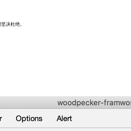
报坚决杜绝。