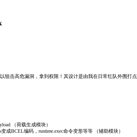
k
框架，目的是可以狙击高危漏洞，拿到权限！其设计是由我在日常红队
oad （荷载生成模块）
变成BCEL编码，runtime.exec命令变形等等 （辅助模块）