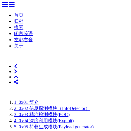
首页
归档
搜索
闲言碎语
左邻右舍
关于
1.
0x01 简介
2.
0x02 信息探测模块（InfoDetector）
3.
0x03 精准检测模块(POC)
4.
0x04 深度利用模块(Exploit)
5.
0x05 荷载生成模块(Payload generator)